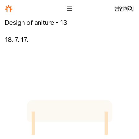
협업하기
Design of aniture - 13
전체
디자인
18. 7. 17.
글꼴
사진
글
그림
영상
일기
아카이브