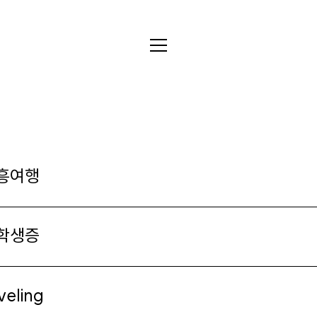
전체
디자인
글꼴
흥여행
사진
학생증
글
그림
veling