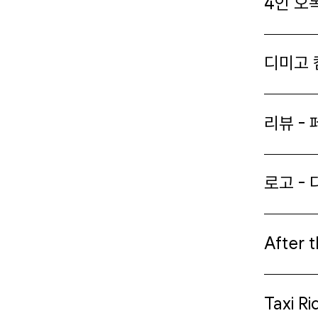
4인 오
디미고 
리뷰 -
로고 -
After 
Taxi R