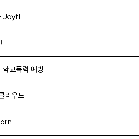
영상
 Joyfl
일기
아카이브
진
바로가기
- 학교폭력 예방
방명록
 클라우드
orn