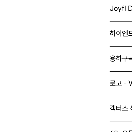
Joyfl 
하이엔드
용하구
로고 - 
캑터스 