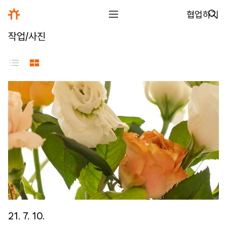
협업하기
작업/사진
전체
디자인
글꼴
사진
글
그림
영상
일기
21. 7. 10.
아카이브