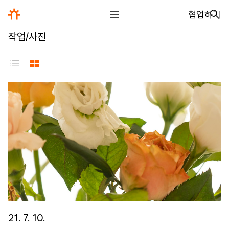
협업하기
작업/사진
전체
디자인
글꼴
사진
글
그림
영상
일기
21. 7. 10.
아카이브