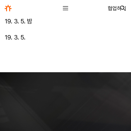
협업하기
19. 3. 5. 밤
전체
디자인
19. 3. 5.
글꼴
사진
글
그림
영상
일기
아카이브