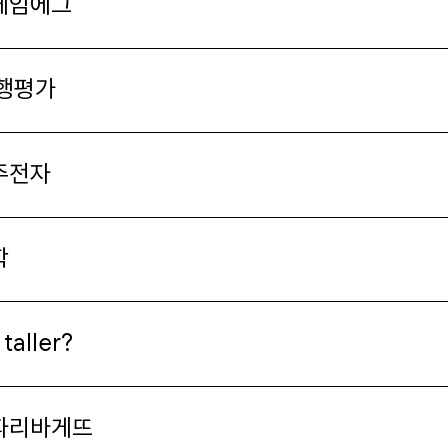
 게임에그
행평가
 주전자
학
taller?
 파리바게뜨