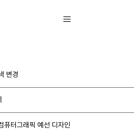
전체
디자인
글꼴
색 변경
사진
목
글
그림
컴퓨터그래픽 예선 디자인