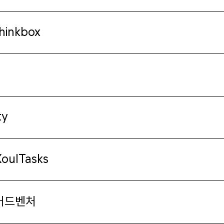
hinkbox
ty
oulTasks
 어드벤처