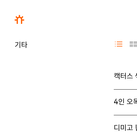
기타
캑터스 
4인 오
디미고 