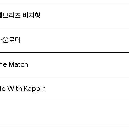
영상
 페브리즈 비치형
일기
아카이브
 다운로더
바로가기
the Match
방명록
ide With Kapp'n