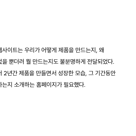
웹사이트는
우리가
어떻게
제품을
만드는지
,
왜
없을
뿐더러
뭘
만드는지도
불분명하게
전달되었다
.
터
2
년간
제품을
만들면서
성장한
모습
,
그
기간동안
하는지
소개하는
홈페이지가
필요했다
.