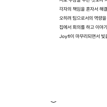
서로
부담을
주는
것보다
각자의
책임을
혼자서
해
오히려
팀으로서의
역량을
집에서
회의를
하고
이야
Joyfl
이
마무리되면서
빛