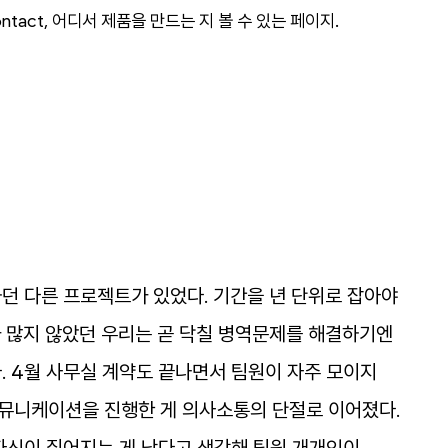
ntact
,
어디서
제품을
만드는
지
볼
수
있는
페이지
.
하던
다른
프로젝트가
있었다
.
기간을
년
단위로
잡아야
가
많지
않았던
우리는
곧
닥칠
병역문제를
해결하기엔
다
.
4
월
사무실
계약도
끝나면서
팀원이
자주
모이지
뮤니케이션을
진행한
게
의사소통의
단절로
이어졌다
.