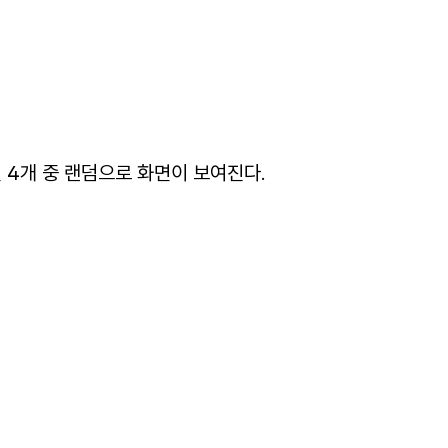
면
4
개
중
랜덤으로
화면이
보여진다
.