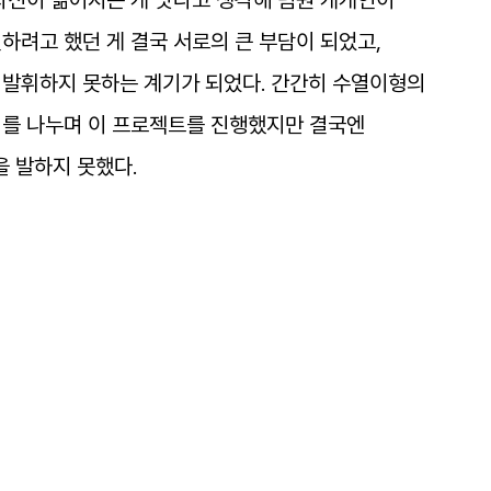
자신이
짊어지는
게
낫다고
생각해
팀원
개개인이
결하려고
했던
게
결국
서로의
큰
부담이
되었고
,
발휘하지
못하는
계기가
되었다
.
간간히
수열이형의
기를
나누며
이
프로젝트를
진행했지만
결국엔
을
발하지
못했다
.