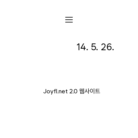
전체
14. 5. 26.
디자인
글꼴
사진
글
그림