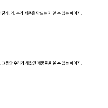
어떻게
,
왜
,
누가
제품을
만드는
지
알
수
있는
페이지
.
,
그동안
우리가
해왔던
제품들을
볼
수
있는
페이지
.