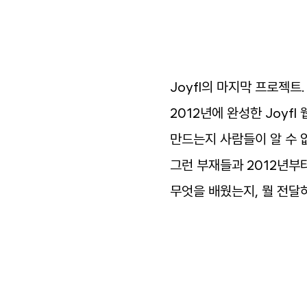
영상
일기
Joyfl
의
마지막
프로젝트
.
아카이브
2012
년에
완성한
Joyfl
바로가기
만드는지
사람들이
알
수
그런
부재들과
2012
년부
방명록
무엇을
배웠는지
,
뭘
전달