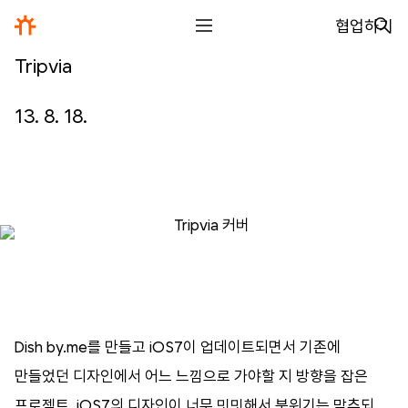
협업하기
Tripvia
전체
디자인
13. 8. 18.
글꼴
사진
글
그림
영상
Dish
by
.
me
를
만들고
iOS
7
이
업데이트되면서
기존에
일기
만들었던
디자인에서
어느
느낌으로
가야할
지
방향을
잡은
아카이브
프로젝트
.
iOS
7
의
디자인이
너무
밋밋해서
분위기는
맞추되