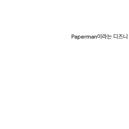
영상
일기
Paperman
이라는
디즈니
아카이브
바로가기
방명록