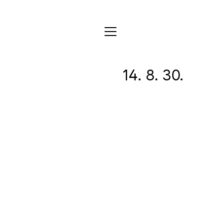
전체
14. 8. 30.
디자인
글꼴
사진
글
그림