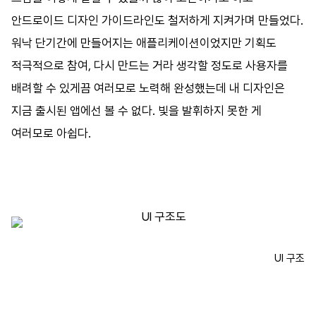
바로가기
안드로이드
디자인
가이드라인도
철저하게
지켜가며
만들었다
.
워낙
단기간에
만들어지는
애플리케이션이었지만
기획도
방명록
적극적으로
참여
,
다시
만드는
거라
생각할
정도로
사용자를
배려할
수
있게끔
여러모로
노력해
완성했는데
내
디자인은
지금
출시된
앱에선
볼
수
없다
.
빛을
발휘하지
못한
게
여러모로
아쉽다
.
UI
구조