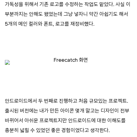
가독성을
위해서
기존
로고를
수정하는
작업도
맡았다
.
사실
이
부분까지는
안해도
됐었는데
그냥
넣자니
약간
아쉽기도
해서
5
개의
메인
컬러와
폰트
,
로고를
재정비했다
.
안드로이드에서
두
번째로
진행하고
처음
규모있는
프로젝트
.
출시된
버전에는
내가
만든
아이콘
몇개
말고는
디자인이
전부
바뀌어서
아쉬운
프로젝트지만
안드로이드에
대한
이해도를
충분히
넓힐
수
있었던
좋은
경험이었다고
생각한다
.