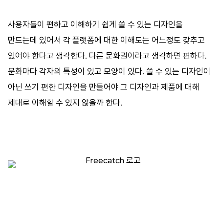
사용자들이
편하고
이해하기
쉽게
쓸
수
있는
디자인을
만드는데
있어서
각
플랫폼에
대한
이해도는
어느정도
갖추고
있어야
한다고
생각한다
.
다른
문화권이라고
생각하면
편하다
.
문화마다
각자의
특성이
있고
모양이
있다
.
쓸
수
있는
디자인이
아닌
쓰기
편한
디자인을
만들어야
그
디자인과
제품에
대해
제대로
이해할
수
있지
않을까
한다
.