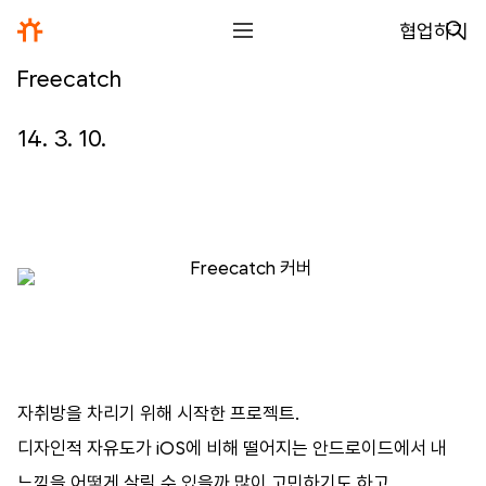
협업하기
Freecatch
전체
디자인
14. 3. 10.
글꼴
사진
글
그림
영상
자취방을
차리기
위해
시작한
프로젝트
.
일기
디자인적
자유도가
iOS
에
비해
떨어지는
안드로이드에서
내
아카이브
느낌을
어떻게
살릴
수
있을까
많이
고민하기도
하고