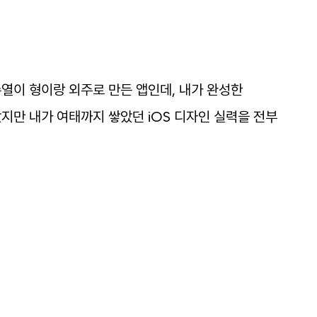
수열이
형이랑
외주로
만든
앱인데
,
내가
완성한
았지만
내가
여태까지
쌓았던
iOS
디자인
실력을
전부