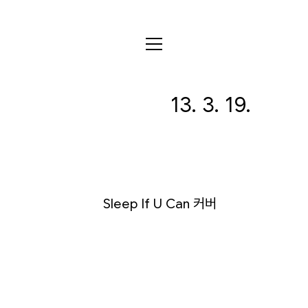
전체
13. 3. 19.
디자인
글꼴
사진
글
그림