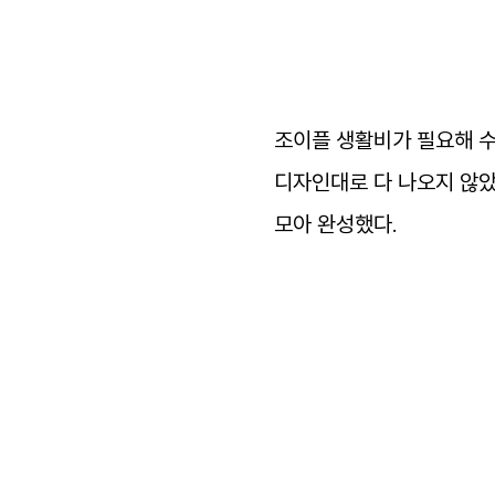
영상
일기
조이플
생활비가
필요해
아카이브
디자인대로
다
나오지
않
바로가기
모아
완성했다
.
방명록