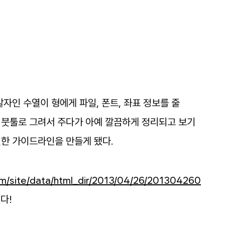
발자인
수열이
형에게
파일
,
폰트
,
좌표
정보를
줄
붓툴로
그려서
주다가
아예
깔끔하게
정리되고
보기
편한
가이드라인을
만들게
됐다
.
m
/
site
/
data
/
html
_
dir
/
2013
/
04
/
26
/
201304260
렸다
!