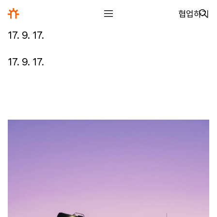
협업하기
17. 9. 17.
전체
디자인
17. 9. 17.
글꼴
사진
글
그림
영상
일기
아카이브