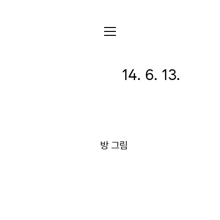
전체
14. 6. 13.
디자인
글꼴
사진
글
그림