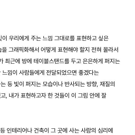
빛이
우리에게
주는
느낌
그대로를
표현하고
싶은
습을
그래픽화해서
어떻게
표현해야
할지
전혀
몰라서
가
최근에
방에
테이블스탠드를
두고
은은하게
퍼지는
한
느낌이
사람들에게
전달되었으면
좋겠다는
하는
등
빛이
퍼지는
모습이나
반사되는
방향
,
재질의
했고
,
내가
표현하고자
한
것들이
이
그림
안에
잘
등
인테리어나
건축이
그
곳에
사는
사람의
심리에