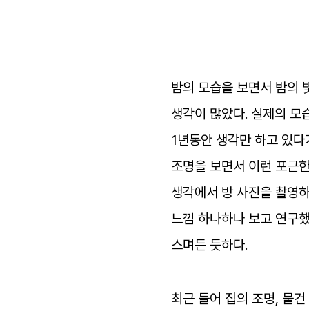
영상
일기
밤의
모습을
보면서
밤의
아카이브
생각이
많았다
.
실제의
모
바로가기
1
년동안
생각만
하고
있다
조명을
보면서
이런
포근
방명록
생각에서
방
사진을
촬영
느낌
하나하나
보고
연구
스며든
듯하다
.
최근
들어
집의
조명
,
물건