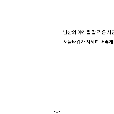
영상
일기
남산의
야경을
잘
찍은
사
아카이브
서울타워가
자세히
어떻게
바로가기
방명록