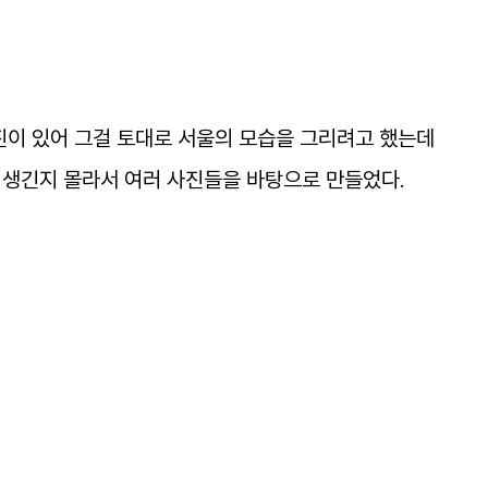
진이
있어
그걸
토대로
서울의
모습을
그리려고
했는데
생긴지
몰라서
여러
사진들을
바탕으로
만들었다
.