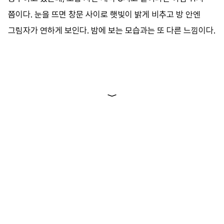
바로가기
쯤이다
.
눈을
뜨면
창문
사이로
햇빛이
밝게
비추고
방
안엔
그림자가
연하게
보인다
.
밤에
보는
모습과는
또
다른
느낌이다
.
방명록