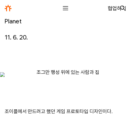
협업하기
Planet
전체
디자인
11. 6. 20.
글꼴
사진
글
그림
영상
조이플에서
만드려고
했던
게임
프로토타입
디자인이다
.
일기
아카이브