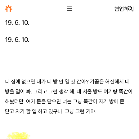
협업하기
19. 6. 10.
전체
디자인
19. 6. 10.
글꼴
사진
글
너
집에
없으면
내가
네
방
안
열
것
같아
?
가끔은
허전해서
네
그림
방을
열어
봐
.
그리고
그런
생각
해
.
네
서울
방도
여기랑
똑같이
해놨더만
.
여기
문을
닫으면
너는
그냥
똑같이
자기
방에
문
영상
닫고
자기
할
일
하고
있구나
.
그냥
그런
거야
.
일기
아카이브