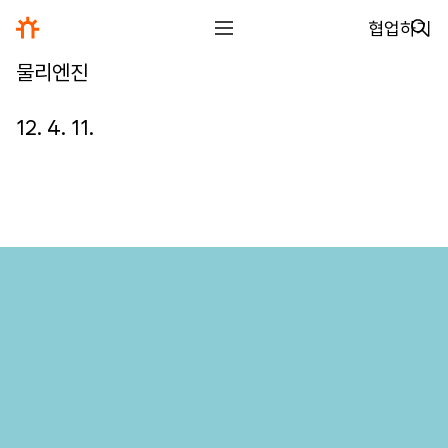
협업하기
물리엔진
전체
디자인
12. 4. 11.
글꼴
사진
글
그림
영상
일기
아카이브